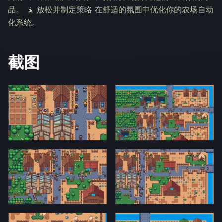
品。 🧘 放松并制定策略 在舒适的氛围中优化你的农场自动
化系统。
截图