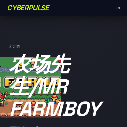
CYBERPULSE
EN
未分类
农场先
生/MR
FARMBOY