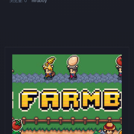
浏览量: 0
mrdboy