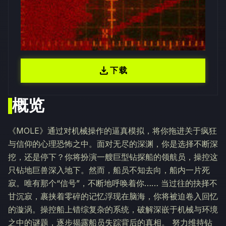
download
下载
概览
《MOLE》通过对机械操作的逼真模拟，将你拖进关于疯狂
与信仰的心理恐怖之中。面对无尽的深渊，你是选择不断深
挖，还是停下？你将扮演一艘巨型钻探船的领航员，操控这
只钻地巨兽深入地下。然而，船员不知去向，船内一片死
寂。唯有那个“信号”，不断地呼唤着你…… 当过往的抉择不
甘沉寂，裹挟着零碎的记忆浮现在脑海，你将被迫卷入回忆
的漩涡。操控船上错综复杂的系统，破解深嵌于机械与环境
之中的谜题，逐步揭露船员失踪背后的真相。 努力维持钻