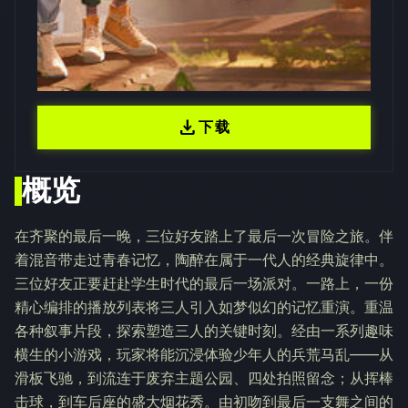
download
下载
概览
在齐聚的最后一晚，三位好友踏上了最后一次冒险之旅。伴
着混音带走过青春记忆，陶醉在属于一代人的经典旋律中。
三位好友正要赶赴学生时代的最后一场派对。一路上，一份
精心编排的播放列表将三人引入如梦似幻的记忆重演。重温
各种叙事片段，探索塑造三人的关键时刻。经由一系列趣味
横生的小游戏，玩家将能沉浸体验少年人的兵荒马乱——从
滑板飞驰，到流连于废弃主题公园、四处拍照留念；从挥棒
击球，到车后座的盛大烟花秀。由初吻到最后一支舞之间的