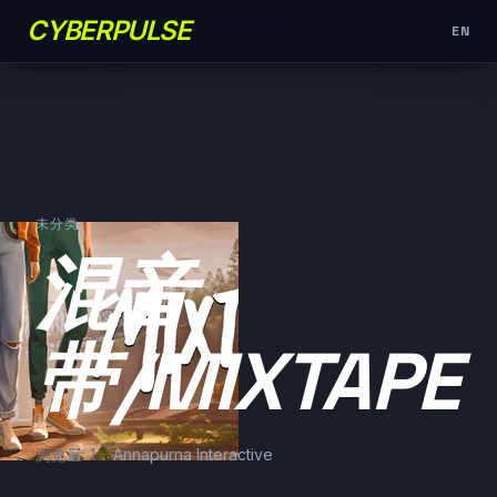
CYBERPULSE
EN
未分类
混音
带/MIXTAPE
浏览量: 1
Annapurna Interactive