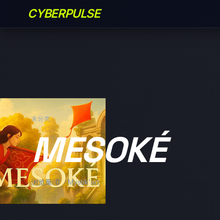
CYBERPULSE
未分类
MESOKÉ
浏览量: 0
Mystik'art