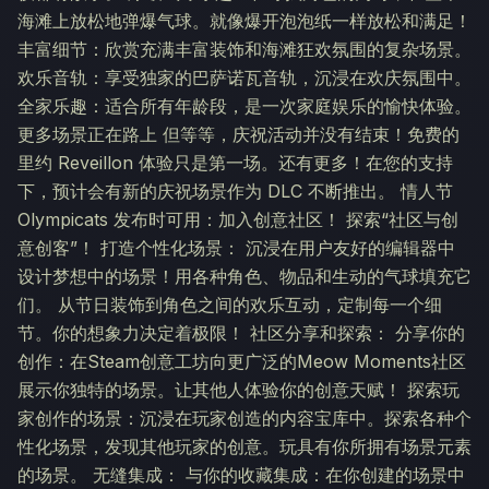
海滩上放松地弹爆气球。就像爆开泡泡纸一样放松和满足！
丰富细节：欣赏充满丰富装饰和海滩狂欢氛围的复杂场景。
欢乐音轨：享受独家的巴萨诺瓦音轨，沉浸在欢庆氛围中。
全家乐趣：适合所有年龄段，是一次家庭娱乐的愉快体验。
更多场景正在路上 但等等，庆祝活动并没有结束！免费的
里约 Reveillon 体验只是第一场。还有更多！在您的支持
下，预计会有新的庆祝场景作为 DLC 不断推出。 情人节
Olympicats 发布时可用：加入创意社区！ 探索“社区与创
意创客”！ 打造个性化场景： 沉浸在用户友好的编辑器中
设计梦想中的场景！用各种角色、物品和生动的气球填充它
们。 从节日装饰到角色之间的欢乐互动，定制每一个细
节。你的想象力决定着极限！ 社区分享和探索： 分享你的
创作：在Steam创意工坊向更广泛的Meow Moments社区
展示你独特的场景。让其他人体验你的创意天赋！ 探索玩
家创作的场景：沉浸在玩家创造的内容宝库中。探索各种个
性化场景，发现其他玩家的创意。玩具有你所拥有场景元素
的场景。 无缝集成： 与你的收藏集成：在你创建的场景中