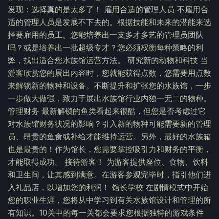
发现：选择真的是太多了！ 雇用合适的管理人员 不雇用合
适的管理人员是发展不下去的。根据技能和未来的潜能来选
择要雇用的员工。您能培养出一支多才多艺的管理员团队
吗？或是培养出一批超级专才？您必须权衡每种策略的利
弊，找出适合您水族馆运营方法。 研究新的动物和科技 当
游客欣赏您的展出内容时，您就能获得点数，您需要用点数
来解锁新的物种和设备。不断提升和扩张您的水族馆，一步
一步做大做强，致力于展出水族馆行业内独一无二的物种。
管理财务 最新解锁的鱼类看起来很酷，但您是否考虑过它
对水族馆财务状况的影响？引入新的物种可能需要新的管理
员、昂贵的鱼食或补给才能维持运营。另外，最好的水族箱
也是最贵的！作为馆长，您需要掌控吸引力和财务的平衡，
才能取得成功。 接待游客！ 为游客提供座位、食物、饮料
和卫生间，让其感到满意。在游客参观完毕时，指引他们进
入礼品店，以增加您的利润！ 馆长学校 在剧情模式中开始
您的职业生涯，您将从中学习到有关水族馆设计和管理的所
有知识。10关中的每一关都会要求您根据独特的游戏条件