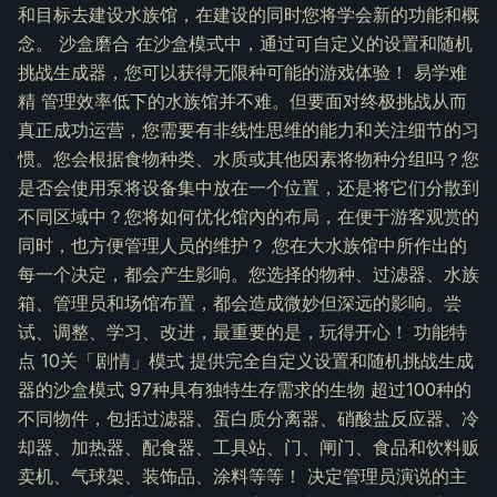
和目标去建设水族馆，在建设的同时您将学会新的功能和概
念。 沙盒磨合 在沙盒模式中，通过可自定义的设置和随机
挑战生成器，您可以获得无限种可能的游戏体验！ 易学难
精 管理效率低下的水族馆并不难。但要面对终极挑战从而
真正成功运营，您需要有非线性思维的能力和关注细节的习
惯。您会根据食物种类、水质或其他因素将物种分组吗？您
是否会使用泵将设备集中放在一个位置，还是将它们分散到
不同区域中？您将如何优化馆內的布局，在便于游客观赏的
同时，也方便管理人员的维护？ 您在大水族馆中所作出的
每一个决定，都会产生影响。您选择的物种、过滤器、水族
箱、管理员和场馆布置，都会造成微妙但深远的影响。尝
试、调整、学习、改进，最重要的是，玩得开心！ 功能特
点 10关「剧情」模式 提供完全自定义设置和随机挑战生成
器的沙盒模式 97种具有独特生存需求的生物 超过100种的
不同物件，包括过滤器、蛋白质分离器、硝酸盐反应器、冷
却器、加热器、配食器、工具站、门、闸门、食品和饮料贩
卖机、气球架、装饰品、涂料等等！ 决定管理员演说的主