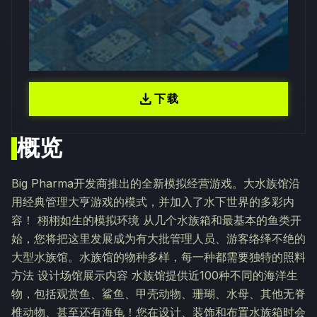
download
下载
概览
Big Pharma开发商推出的全新模拟经营游戏。大水族馆沿
用经典管理大亨游戏的模式，并加入了水下世界的多彩内
容！ 栩栩如生的模拟环境 从几个水族箱和最基本的鱼类开
始，您将把这里发展成为有大批管理人员、游客络绎不绝的
大型水族馆。水族馆的物种多样，每一种都需要独特的照料
方法 设计场馆展示内容 水族馆提供近100种不同的海洋生
物，包括观赏鱼、鲨鱼、甲壳动物、珊瑚、水母、其他无脊
椎动物、甚至还有海龟！您在设计、装饰和布置水族箱时会