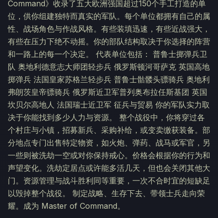
Command》收录了五大欧洲强国超过150个手工打造的单
位，供你组建独特而真实的军队。每个单位都拥有自己的属
性、战场角色与作战风格。有些装填迅速，有些近战强大，
有些在压力下绝不动摇。你的部队结构取决于你选择的阵营
和一路上的每一个决定。 代表单位包括： 普鲁士掷弹兵卫
队 奥地利德意志大师团轻步兵 俄罗斯顿河哥萨克 英国高地
掷弹兵 法国皇家苏格兰轻步兵 普鲁士骷髅头骠骑兵 奥地利
弗朗茨皇帝骠骑兵 俄罗斯近卫军普列奥布拉任斯基团 英国
坎贝尔高地人 法国瑞士近卫军 征兵与贸易 你的军队实力取
决于你能找到多少人力与资源。 整个战役中，你将穿过各
个村庄与小镇，招募新兵、采购补给，或变卖缴获装备。部
分地点专门出售特定物资，如火炮、弹药、战马或军官，另
一些则被洗劫一空或对你保持戒心。价格会根据你的行为和
声望变化。洗劫定居点或许能多活几天，但也会关闭其他大
门。资源管理与战斗胜利同等重要，一次不合时宜的短缺足
以毁掉整个战役。 制定战略、生存下去、带领士兵走向荣
耀。成为 Master of Command。