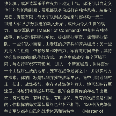
快装填，或派遣军乐手在火力下稳定士气。你还可以自定义
他们的旗帜和制服，展现部队身份或打造独特风格。装备会
磨损，资源有限，每支军队到战役结束时都将独一无二。
组建大军 从少数疲惫的新兵开始，成长为令人生畏的战
力。 每支军队在《Master of Command》中都拥有独特
故事。你决定招募哪些单位、提拔哪些军官、保留哪些部
队。一些军队小而精，由老练的掷弹兵和骑兵组成；另一些
则庞大而粗糙，依赖数量和冲击力。军官随时间成长，其特
性会影响你的部队作战方式。 程序生成战役 每个区域不
同，每次行军都不可预测。 进入一个新区域后，你将面对
一个由程序生成的地形，笼罩在战争迷雾之中，并以实时方
式探索。你的目标是找到并摧毁敌军主营。途中可能遇到村
庄、伏击、战场残骸、幸存者或游荡的敌人。地形影响行军
速度、补给消耗和战斗环境。敌军会根据你的存在作出反
应，有时追击，有时增援，有时埋伏。没有两次战役是相同
的，你指挥的每支军队最终也都各不相同。 150种历史单位
每支军队都有自己的战术体系和独特性。 《Master of