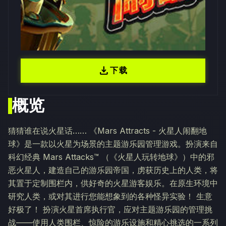
download
下载
概览
猜猜谁在说火星话…… 《Mars Attracts - 火星人闹翻地
球》是一款以火星为场景的主题游乐园管理游戏。扮演来自
科幻经典 Mars Attacks™ （《火星人玩转地球》）中的邪
恶火星人，建造自己的游乐园帝国，虏获历史上的人类，将
其置于定制围栏内，供好奇的火星游客娱乐。在原生环境中
研究人类，或对其进行您能想象到的各种怪异实验！ 生意
好极了！ 扮演火星首席执行官，应对主题游乐园的管理挑
战——使用人类围栏、惊险的游乐设施和精心挑选的一系列