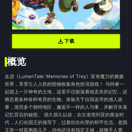
download
下载
概览
走进《LumenTale: Memories of Trey》富有魔力的旖旎
世界，享受引人入胜的怪物收集角色扮演游戏！ 与特睿一
起踏上一片神奇的土地，这里不仅散落着他丢失的记忆，还
栖息着各种各样奇异的生物。体验关于自我追寻的感人故
事，游历多个独特地区，邂逅不一样的人与事，并解开失落
记忆背后的秘密。 很久很久以前，在古老塔列亚的黄金时
代，人们在国王的领导下，过着欣欣向荣的和平生活。老国
王有一对双胞胎儿子，但他还没有指定王储，就撒手人寰。