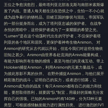
王位之争愈演愈烈，最终塔列亚北部洛戈斯与南部米索斯爆
发了内战。普通人每天都生活在恐惧之中，生怕一不小心就
成为战争暴行的牺牲品。目睹王国的惨状与混乱，帝国军队
的一部分挺身而出，成为了塔列亚忠诚的保护者。 在战争
永恒的黑暗中，这些保护者成为了一束耀眼的希望之光。
“Lumen”是在这个动荡时代出生的守护者，不仅保护着塔
列亚的各个地区和居民，更保护着神奇生物Animon。 对
Animon的研究从古代就以开始，但迄今我们对这些生物依
旧知之甚少。Animon由世界各处流淌的Anivis能量构成，
有能力影响所有生物的感情，甚至与他们的灵魂互动。带上
Holoken捕捉Animon，利用Animon的元素力量战斗，成
为彼此形影不离的伙伴。 在野外捕捉Animon，与他们展开
精彩激烈的战斗，证明自己的实力，或者进行招募，让
Animon成为你的战友！每只Animon都有自己的能力和技
能，要想取得胜利，就要因“队”制宜，用最好的策略充分发
挥自己的强项。已知的Animon约有140种，分为13种元素
类型，可根据感情触发能力进行属性归类。 进行激烈的1V1