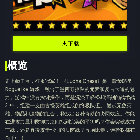
download
下载
概览
走上拳击台，征服冠军！ 《Lucha Chess》是一款策略类
Roguelike 游戏，融合了墨西哥摔跤的元素和复古卡通的魅
力。游戏中没有按键操作，而是沉浸于轻松却深刻的战术战
斗中，组建一支由古怪英雄组成的终极队伍。 尝试无数英
雄、物品和遗物的组合，释放出各种奇妙的协同效应。你能
在进攻力量和防御力之间找到完美的平衡吗？你会突破敌方
前线，还是直接攻击他们的后防线？每场比赛，选择权都在
你手中！