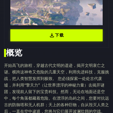
download
下载
概览
开始高飞的旅程，穿越古代文明的遗迹，揭开文明衰亡之
谜。横跨这神奇又危险的几重天空，利用先进科技，克服挑
战，把人类智慧发挥到极致。 您必须探索一处处古代废
墟，并利用“擎天力”（让世界漂浮的神秘力量）去揭开谜
团，发现前人留下的宝贵科技。然而，无论在地面还是空
中，每个角落都藏着危险。在漂浮的岛屿之间，您要对抗远
古的防御塔和无人机群；天上的各种巨物，自从毁灭人类之
后，一直在空中逡巡，您将与它们展开波澜壮阔的空战。