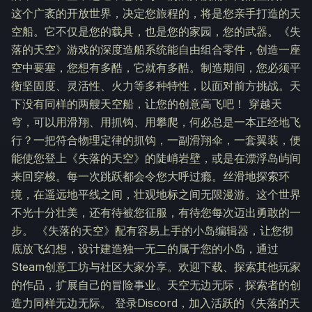
这个广袤的开放世界，决定您旅程的，将是您亲手打造的天
空船。它不仅是您的载具，也是您的家园，您的武器。《失
落的天空》游戏的深度造船系统能自由组合零件，创造一座
空中要塞，您想有多酷，它就有多酷。制造期间，您必须平
衡坚固度、灵活性、火力等多种特性，以面对前方挑战。天
下没有同样的两艘天空船，让您的创意高飞吧！ 穿越天
穹，可以用滑翔、用抓钩、用攀爬，何必总是一本正经地飞
行？一把符合物理定律的抓钩，一副滑翔伞，一套翼装，便
能使您登上《失落的天空》的陡峭岩壁，或是在漂浮岛屿间
来回穿梭。每一次跳跃都会令您大呼过瘾。丝滑地探索环
境，在遥远地平线之间，壮观地标之间无限漫游。这个世界
不光十分壮美，还有待被您征服，有待您每次迈出勇敢的一
步。 《失落的天空》配有容易上手的小岛编辑器，让您彻
底放飞幻想，设计建造独一无二的属于您的小岛，通过
Steam创意工坊与社区大家分享。欢迎下载、探索其他玩家
的作品，扩展自己的冒险事业。天空无边无际，探索者的创
造力同样无边无际。 登录Discord，加入活跃的《失落的天