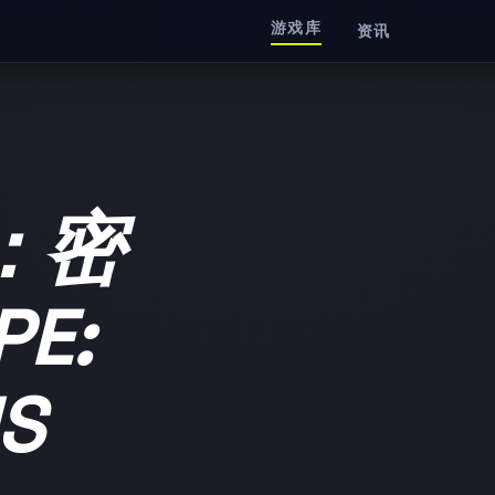
游戏库
资讯
：密
PE:
S