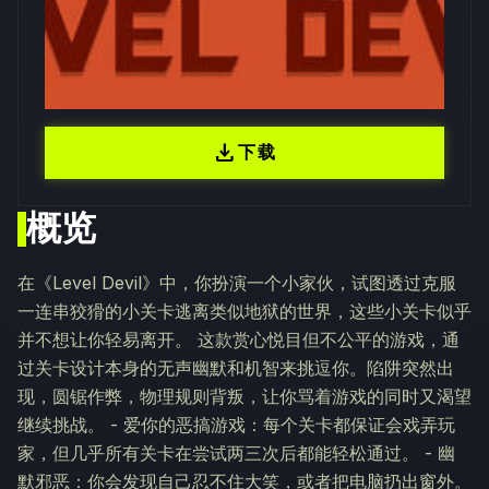
download
下载
概览
在《Level Devil》中，你扮演一个小家伙，试图透过克服
一连串狡猾的小关卡逃离类似地狱的世界，这些小关卡似乎
并不想让你轻易离开。 这款赏心悦目但不公平的游戏，通
过关卡设计本身的无声幽默和机智来挑逗你。陷阱突然出
现，圆锯作弊，物理规则背叛，让你骂着游戏的同时又渴望
继续挑战。 - 爱你的恶搞游戏：每个关卡都保证会戏弄玩
家，但几乎所有关卡在尝试两三次后都能轻松通过。 - 幽
默邪恶：你会发现自己忍不住大笑，或者把电脑扔出窗外。