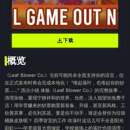
download
下载
概览
《Leaf Blower Co.》当前可能尚未全面支持你的语言，但
在正式发布时将会完成本地化！ “堆起落叶，也堆起你的钞
票……” 清洁小镇 体验《Leaf Blower Co.》的完整故事，
清理杂物，重现宁静祥和的世界。当然，没人指望你免费干
活！用辛苦赚来的钞票购置新装备、升级，甚至新风格。工
欲善其事，必先利其器。要是你不动手，谁还会替你为垃圾
桶换皮肤呢？ 四季皆宜的工作 吹落叶这活儿可不全是阳光
彩虹——毕竟就算大雨倾盆，学校操场上的落叶也得清理；