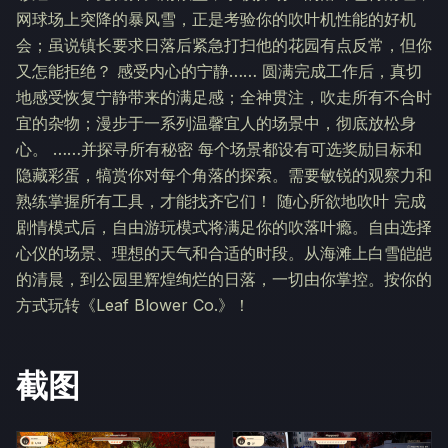
网球场上突降的暴风雪，正是考验你的吹叶机性能的好机
会；虽说镇长要求日落后紧急打扫他的花园有点反常，但你
又怎能拒绝？ 感受内心的宁静…… 圆满完成工作后，真切
地感受恢复宁静带来的满足感；全神贯注，吹走所有不合时
宜的杂物；漫步于一系列温馨宜人的场景中，彻底放松身
心。 ……并探寻所有秘密 每个场景都设有可选奖励目标和
隐藏彩蛋，犒赏你对每个角落的探索。需要敏锐的观察力和
熟练掌握所有工具，才能找齐它们！ 随心所欲地吹叶 完成
剧情模式后，自由游玩模式将满足你的吹落叶瘾。自由选择
心仪的场景、理想的天气和合适的时段。从海滩上白雪皑皑
的清晨，到公园里辉煌绚烂的日落，一切由你掌控。按你的
方式玩转《Leaf Blower Co.》！
截图