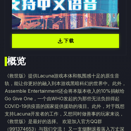
download
下载
概览
《救世版》提供Lacuna游戏本体和氛围感十足的原生音
轨，能让你更好的融入到本游戏黑暗科幻的世界中。此外，
Assemble Entertainment还会将本版本收入的10%捐献给
Go Give One，一个由WHO发起的为那些无法负担得起
COVID-19供疫苗的国家提供援助的项目。此外，对于既想
支持Lacuna开发者的工作，又想同时做善事的玩家来说，
《救世版》是最好的选择。 欢迎加入官方QQ群
（991374653）与我们交流！ 又一支烟翻滚着落入万丈深