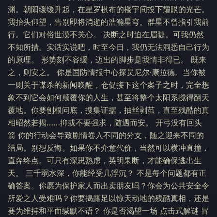
渊。朝阳缓缓升起，在星罗棋布的楼宇间投下耀眼的光芒。
我抬头仰望，告别即将消逝的浩瀚星穹。群星不曾指引我前
行。它们对俗世漠不关心。 决断之时迫在眉睫。可我仍然
不知所措。实话实说吧，时至今日，我仍无法洞悉自己行为
的原理。 形势刻不容缓，迈出的脚步是我情非得已。 既来
之，则安之。 你是国防情报中心探员尼尔·康拉德。当你被
一则关于谋杀的新闻唤醒，仓促接下这个案子之时，完全想
象不到它会如何颠覆你的人生，甚至将整个太阳系搅得翻天
覆地。你要刨根问底，搜集证据，抽丝剥茧，直至残酷的真
相昭然若揭……抑或不要强求，随遇而安。 开弓没有回头
箭 你的行动会导致剧情卷入不同的分支，随之迎来不同的
结局。别想反悔。如果你不介意代价，当然可以横冲直撞，
直奔终点。可只有深思熟虑，英明果断，才能确保逃出生
天。 三千弱水深，你能经受几浮沉？ 不是每个问题都有正
确答案。你愿为保护家人而出卖朋友吗？你会为公共安全令
所爱之人受难吗？你要揭露足以惊天动地的残酷真相，还是
要为维持和平而缄默不语？ 你是否渴望一场 点击式解谜 冒