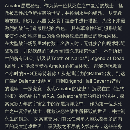
Amalur层层秘密。作为第一位从死亡之中复活的战士，拯
救被恶性战争所摧毁的世界，并控制永生的钥匙。 从无数
地技能、能力、武器以及装甲组合中进行搭配，为接下来最
激烈的战斗打造最理想的角色。 具有革命性的幻想系统能
够使你不断地将自己的角色种类改造成自己的游玩风格。
在大型战斗场景里对付数十名敌人时，无缝接合的魔术和近
战攻击，并以残酷的Fateshift击杀来结束他们。 本作所衍
生的所有DLC、以及从Teeth of Naros到Legend of Dead
Kel等，可供您享受在Amalur的扩展体验。 能够游玩数百
个小时的RPG正等待着你！从充满活力的Rathir出发、到达
广阔的Dalentarth地区、再到Brigand Hall Caverns严峻
的地牢，一探究竟，发现Amalur的秘密！ 沉浸在由《纽约
时报》的畅销书作者R.A. Salvatore所著的科幻小说中，探
索沉寂万年的宇宙之中的深层海洋之中。 作为第一位从死
亡之中复活的战士，拯救被恶性战争所摧毁的世界，并控制
永生的钥匙。 探索被誉为拥有比任何单人游戏都更多的内
容的庞大游戏世界！ 享受数之不尽的支线任务，这些任务