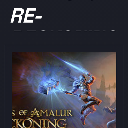
RE-
RECKONING
浏览量: 0
THQ Nordic