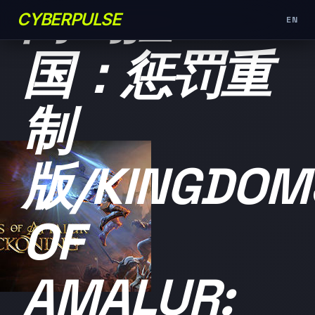
阿玛拉王
CYBERPULSE
EN
国：惩罚重
制
版/KINGDOM
OF
AMALUR: