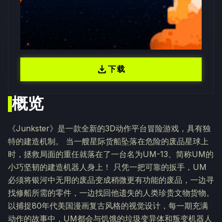
download
下载
概览
《Junkster》是一款全新的3D动作平台冒险游戏，具有独
特的建造机制。 当一艘星际货船坠落在危险的废品星球上
时，拯救局面的重任就落在了一台名为UM-13、简称UM的
小巧坚韧的建造机器人身上！ 只凭一把可靠的扳手，UM
必须将银河中无用的废品变成稍微更有功能的废品，一边寻
找修船所需的零件，一边找回他遗失的人类珍贵文物货物。
以捕捉80年代美国漫画复古风格的视觉设计，每一期充满
动作的故事中，UM都会与饥饿的垃圾变异体和叛变机器人