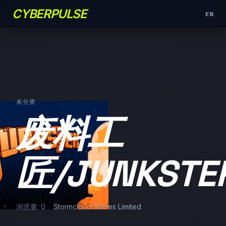
CYBERPULSE
EN
未分类
废料工
匠/JUNKSTE
浏览量: 0
Stormcloud Games Limited