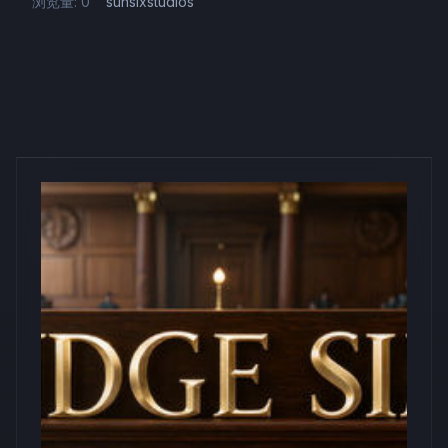
浏览量: 0
sunsixstudios