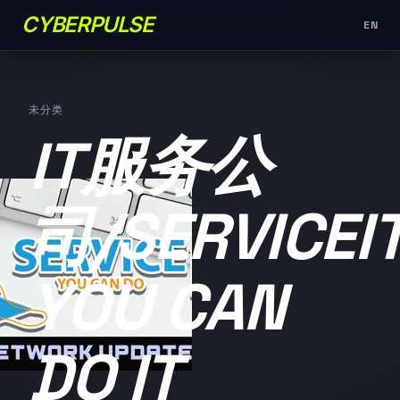
CYBERPULSE
EN
未分类
IT服务公
司/SERVICEIT
YOU CAN
DO IT