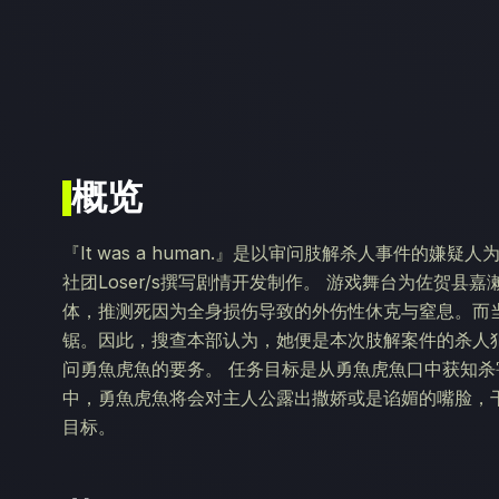
概览
『It was a human.』是以审问肢解杀人事件的嫌
社团Loser/s撰写剧情开发制作。 游戏舞台为佐贺
体，推测死因为全身损伤导致的外伤性休克与窒息。而
锯。因此，搜查本部认为，她便是本次肢解案件的杀人
问勇魚虎魚的要务。 任务目标是从勇魚虎魚口中获知杀
中，勇魚虎魚将会对主人公露出撒娇或是谄媚的嘴脸，
目标。