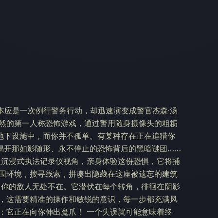
本应是一次例行警务行动，却迅速演变成警官杰森·汤
毛骨悚然的第一人称恐怖游戏，通过警用随身摄像头的粗粝
地下设施中，而你并不孤单。有某种存在正在追猎你
揭开那如影随形、永不停止的恐怖背后的黑暗谜团……
超沉浸式执法记录仪视角，亲身体验这份恐惧，它将捕
周围环境，搜寻线索，拼凑出隐藏在这座被遗忘的建筑
 你的敌人无处不在。它潜伏在每个转角，徘徊在阴影
题，这需要精准的操作和敏锐的意识，每一步都充满风
：它正在向你伸出魔爪！ 一个失误就可能意味着终