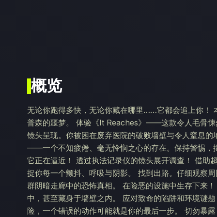
概览
无论你跑得多快，无论你藏在哪里……它都会追上你！ 
普森的噩梦。 体验《It Reaches》——这款令人
镜头呈现。你被困在废弃医院的破败墙壁与令人窒息的
——一个不知疲倦、毫无怜悯之心的存在。保持警惕，
它正在逼近！ 透过执法记录仪的镜头展开调查！ 借助
捉你每一个颤抖、呼吸与阴影。 找到出路。仔细观察
群阴暗走廊中的恐怖真相。 在险恶的设施中生存下来！
中，甚至藏身于墙壁之内。 应对致命的陷阱和环境谜
险，一个错误的动作可能就是你的最后一步。 切勿暴露