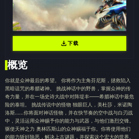
download
下载
概览
你就是众神最后的希望。 你将作为主角芬尼斯，拯救陷入
黑暗诅咒的希腊诸神。 挑战神话中的野兽，掌握众神的传
奇力量，并在一场史诗大战中对阵堤丰——希腊神话中最危
险的泰坦。 挑战传说中的怪物 独眼巨人，美杜莎，米诺陶
洛斯……你将面对神话怪物，并在快节奏的空中战与白刃战
中，灵活运用众神赐予你的能力与武器，与他们激烈交锋。
驱使天神之力 奥林匹斯山的众神赐福于你。你将使用他们
的能力斩奸除恶，解决上古谜题，并探索这个宏大的世界。