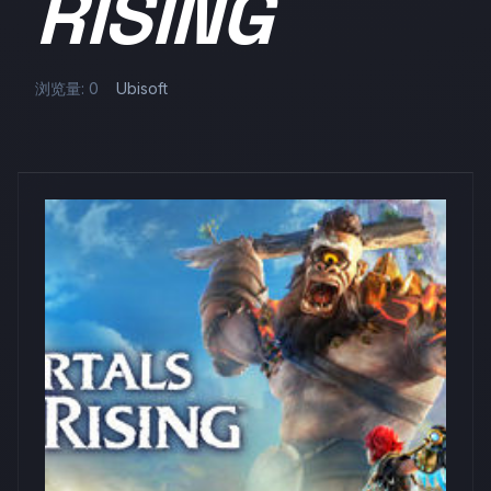
RISING
浏览量: 0
Ubisoft