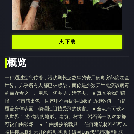
download
下载
概览
一种通过空气传播，潜伏期长达数年的丧尸病毒突然席卷全
世界。几乎所有人都已被感染，而你是少数天生免疫该病毒
的幸存者之一。用尽一切办法，活下去。 ● 真实的物理碰
撞： 打击感出色，且盔甲不再提供抽象的防御数值，而是
覆盖身体表面，物理性阻挡受到的伤害。 ● 全动态可破坏
的世界： 游戏内的地形、建筑、树木、岩石等一切对象都
可被自由破坏！ ● 自由拼接的载具： 任何建筑材料都可以
被拼接成脑洞大开的移动基地！编写Lua代码精确控制载