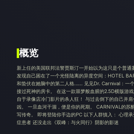
概览
新上任的美国联邦法警贾斯汀一开始以为这只是个普通
发现自己困在了一个光怪陆离的异度空间：HOTEL BA
和蛰伏在她脑中的第二人格…… 见见Dr. Carniva
接过死神的房卡。 在这一款噩梦般血腥的2.5D横版游
自于录像店冷门影片的杀人狂！ 与过去倒下的自己并肩
凶。 一旦血河干涸，便是你的死期。 CARNIVAL的
写传奇。 即将登陆你手边的PC 以下人群慎入： 心理
症患者 还没走出《双峰：与火同行》阴影的影迷