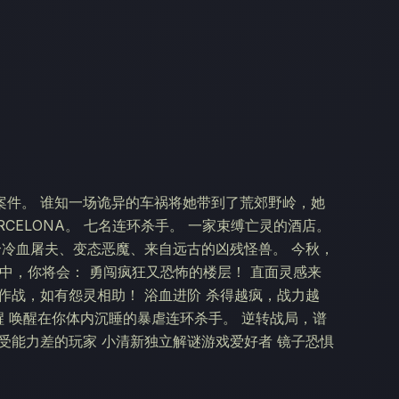
案件。 谁知一场诡异的车祸将她带到了荒郊野岭，她
RCELONA。 七名连环杀手。 一家束缚亡灵的酒店。
l：一个冷血屠夫、变态恶魔、来自远古的凶残怪兽。 今秋，
戏中，你将会： 勇闯疯狂又恐怖的楼层！ 直面灵感来
作战，如有怨灵相助！ 浴血进阶 杀得越疯，战力越
苏醒 唤醒在你体内沉睡的暴虐连环杀手。 逆转战局，谱
承受能力差的玩家 小清新独立解谜游戏爱好者 镜子恐惧