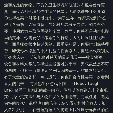
燥和充足的食物。不良的卫生状况和肮脏的衣服会使你更
臭，而低温则会增加你生病的风险，无论吃进去什么食物，
你也得在某个时候排泄出来。 为了生存，你原意做到什么
程度？偷窃、入室盗窃、与各种犯罪分子勾结。如果有必
要，使用武力夺取你需要的东西。然而，你并不是动作电影
里的英雄。你需要仔细考虑你的行动，因为后果往往很严
重，而且收益很少超过风险。最重要的是，你要时刻保持理
智。即使你不愿意为个人利益而伤害别人，但这不代表别人
不会这么做。 明智地度过秋天的最后几天——收集物资、
设备和材料来帮助你撑过这最困难的季节。天气虽然是不可
预测的，但有一点是确定的--以后的每一天都将更加寒冷。
有了大量的准备和一点儿运气，你也许会有机会再一次看到
春天的到来。 与其他生存游戏不同，《Hobo: Tough
Life》倚重于其精彩的故事内容。你可以体验到几十个由现
实生活中真实事件与人物启发的故事情节。完成任务，遇见
独特的NPC，获得他们的信任，结交盟友和树立敌人，加
入各种派别，并在普拉斯拉夫的街道上找到属于你自己的位