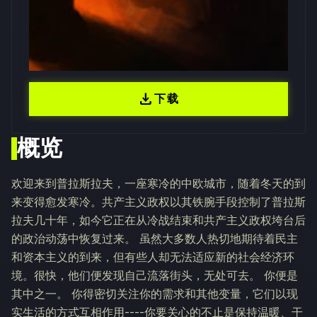
download
下载
概览
欢迎来到普拉斯拉夫，一座寒冷的中欧城市，随着冬天的到
来变得愈发寒冷。共产主义政权以其铁腕手段控制了普拉斯
拉夫几十年，如今它正在从冷战结束和共产主义政权垮台后
的政治动荡中恢复过来。 虽然大多数人热切地期待着民主
和资本主义的到来，但有些人却无法适应新的社会经济环
境。很快，他们便发现自己流落街头，无处可去。 你便是
其中之一。 你得密切关注你的需求和其他变量，它们以现
实生活的方式互相作用----你要关心的不止是保持温暖、干