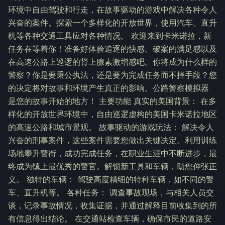
环境中自由驾驶和行走，在故事驱动的游戏中解决各种令人
兴奋的案件。探索一个多样化的开放世界，使用汽车、直升
机等各种交通工具应对各种情况。 欢迎来到卡米诺拉，新
任务在等着你！准备好体验追逐的快感、破案的满足感以及
在高速公路上巡逻的肾上腺素激增感吧。你将成为什么样的
警察？你是要秉公执法，还是要为完成任务而不择手段？您
的决定将对故事和环境产生真正的影响。公路警察模拟器
是您的故事开始的地方！ 主要功能 真实的美国背景： 在多
样化的开放世界环境中，自由巡逻虚构的美国卡米诺拉地区
的高速公路和城市景观。 故事驱动的游戏玩法： 解决令人
兴奋的刑事案件，这些案件需要您做出关键决定。利用训练
场地攀升警衔，成功完成任务，在职业生涯中不断进步，最
终成为镇上最优秀的警官。解锁新工具和车辆，助您伸张正
义。 独特的车辆： 驾驶高度精细的特种车辆，如不同的警
车、直升机等。 各种任务： 调查事故现场，与相关人员交
谈，记录事故情况，收集证据，并通过解释目前收集到的所
有信息得出结论。 在交通站检查车辆，确保市民的道路安