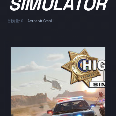
SIMULATOR
浏览量: 0
Aerosoft GmbH