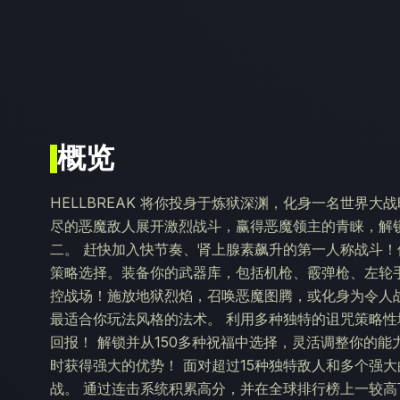
概览
HELLBREAK 将你投身于炼狱深渊，化身一名世界
尽的恶魔敌人展开激烈战斗，赢得恶魔领主的青睐，解
二。 赶快加入快节奏、肾上腺素飙升的第一人称战斗
策略选择。装备你的武器库，包括机枪、霰弹枪、左轮
控战场！施放地狱烈焰，召唤恶魔图腾，或化身为令人
最适合你玩法风格的法术。 利用多种独特的诅咒策略
回报！ 解锁并从150多种祝福中选择，灵活调整你的
时获得强大的优势！ 面对超过15种独特敌人和多个强
战。 通过连击系统积累高分，并在全球排行榜上一较