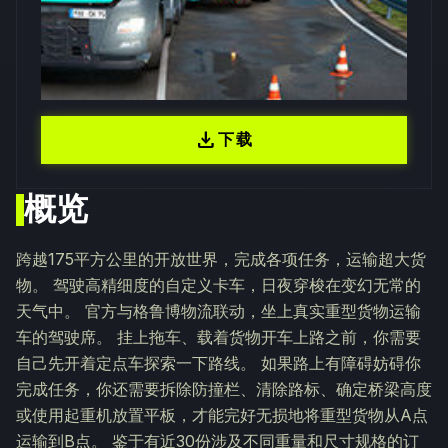
download
下载
概览
跨越175平方公里的开放世界，完成各项任务，运输超大货
物。 驾驶高精细度的自定义卡车，日夜穿梭在变幻无常的
天气中。 官方与格鲁博物流联动，坐上真实重型货物运输
车的驾驶席。 挂上拖车、载着货物开车上路之前，你需要
自己先开着定点车探索一下路线。 如果路上有障碍妨碍你
完成任务，你还需要拆除防撞栏、清除路标、确定桥梁高度
或使用起重机放置平板，才能完好无损地将重型货物从A点
运输到B点。 鉴于有近30份涉及不同重量和尺寸规格的订