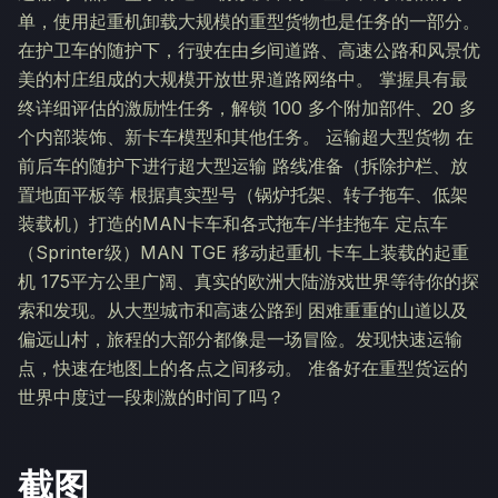
单，使用起重机卸载大规模的重型货物也是任务的一部分。
在护卫车的随护下，行驶在由乡间道路、高速公路和风景优
美的村庄组成的大规模开放世界道路网络中。 掌握具有最
终详细评估的激励性任务，解锁 100 多个附加部件、20 多
个内部装饰、新卡车模型和其他任务。 运输超大型货物 在
前后车的随护下进行超大型运输 路线准备（拆除护栏、放
置地面平板等 根据真实型号（锅炉托架、转子拖车、低架
装载机）打造的MAN卡车和各式拖车/半挂拖车 定点车
（Sprinter级）MAN TGE 移动起重机 卡车上装载的起重
机 175平方公里广阔、真实的欧洲大陆游戏世界等待你的探
索和发现。从大型城市和高速公路到 困难重重的山道以及
偏远山村，旅程的大部分都像是一场冒险。发现快速运输
点，快速在地图上的各点之间移动。 准备好在重型货运的
世界中度过一段刺激的时间了吗？
截图