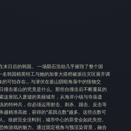
设定在末日后的韩国。 一场陨石浩劫几乎摧毁了整个国
一名韩国精英特工与她的加拿大搭档被派往灾区展开调
可怕存在... 与潜伏在釜山阴暗角落中的怪物交
当日撞击釜山的究竟是什么。那些自撞击后不断蔓延的
探索这座陷入废墟的美丽城市，从海岸小镇与寺庙遗
训练的特种兵，你必须运用射击、刺杀、踢击、反击等
杀越精准高效，获得的“基因点数”越多。这些点数可
 敌人。徐妍完全没料到，城市中心的异变会如此失控。
存恐怖游戏的魅力。通过固定视角与预渲染背景，融合