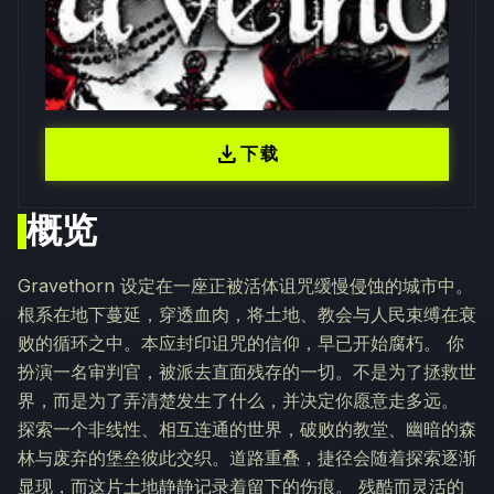
download
下载
概览
Gravethorn 设定在一座正被活体诅咒缓慢侵蚀的城市中。
根系在地下蔓延，穿透血肉，将土地、教会与人民束缚在衰
败的循环之中。本应封印诅咒的信仰，早已开始腐朽。 你
扮演一名审判官，被派去直面残存的一切。不是为了拯救世
界，而是为了弄清楚发生了什么，并决定你愿意走多远。
探索一个非线性、相互连通的世界，破败的教堂、幽暗的森
林与废弃的堡垒彼此交织。道路重叠，捷径会随着探索逐渐
显现，而这片土地静静记录着留下的伤痕。 残酷而灵活的