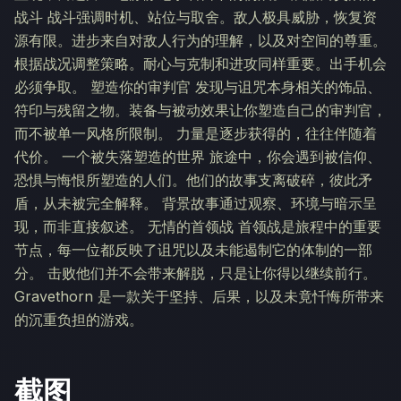
战斗 战斗强调时机、站位与取舍。敌人极具威胁，恢复资
源有限。进步来自对敌人行为的理解，以及对空间的尊重。
根据战况调整策略。耐心与克制和进攻同样重要。出手机会
必须争取。 塑造你的审判官 发现与诅咒本身相关的饰品、
符印与残留之物。装备与被动效果让你塑造自己的审判官，
而不被单一风格所限制。 力量是逐步获得的，往往伴随着
代价。 一个被失落塑造的世界 旅途中，你会遇到被信仰、
恐惧与悔恨所塑造的人们。他们的故事支离破碎，彼此矛
盾，从未被完全解释。 背景故事通过观察、环境与暗示呈
现，而非直接叙述。 无情的首领战 首领战是旅程中的重要
节点，每一位都反映了诅咒以及未能遏制它的体制的一部
分。 击败他们并不会带来解脱，只是让你得以继续前行。
Gravethorn 是一款关于坚持、后果，以及未竟忏悔所带来
的沉重负担的游戏。
截图