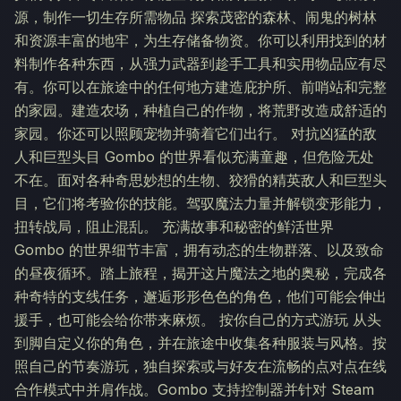
源，制作一切生存所需物品 探索茂密的森林、闹鬼的树林
和资源丰富的地牢，为生存储备物资。你可以利用找到的材
料制作各种东西，从强力武器到趁手工具和实用物品应有尽
有。你可以在旅途中的任何地方建造庇护所、前哨站和完整
的家园。建造农场，种植自己的作物，将荒野改造成舒适的
家园。你还可以照顾宠物并骑着它们出行。 对抗凶猛的敌
人和巨型头目 Gombo 的世界看似充满童趣，但危险无处
不在。面对各种奇思妙想的生物、狡猾的精英敌人和巨型头
目，它们将考验你的技能。驾驭魔法力量并解锁变形能力，
扭转战局，阻止混乱。 充满故事和秘密的鲜活世界
Gombo 的世界细节丰富，拥有动态的生物群落、以及致命
的昼夜循环。踏上旅程，揭开这片魔法之地的奥秘，完成各
种奇特的支线任务，邂逅形形色色的角色，他们可能会伸出
援手，也可能会给你带来麻烦。 按你自己的方式游玩 从头
到脚自定义你的角色，并在旅途中收集各种服装与风格。按
照自己的节奏游玩，独自探索或与好友在流畅的点对点在线
合作模式中并肩作战。Gombo 支持控制器并针对 Steam