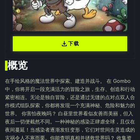
download
下载
概览
在手绘风格的魔法世界中探索、建造并战斗。 在 Gombo
中，你将开启一段充满活力的冒险之旅，生存、创造和行动
紧密相连。无论是独自冒险，还是通过无缝的点对点双人合
作模式组队探索，你都将发现一个充满神秘、危险和魅力的
世界。 你害怕夜晚吗？ 白昼里世界看似友善而美丽，但入
夜后一切便截然不同。一种神秘的感染正肆虐全球，且仅在
夜间蔓延！当感染者逐渐发狂变形，它们对世间生灵造成的
灾祸令人不寒而栗。你能查明真相并拯救世界吗？ 收集资