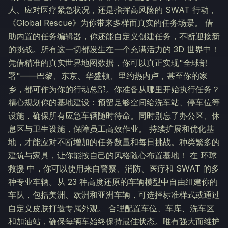
人、应对医疗紧急状况，还是指挥高风险的 SWAT 行动，
《Global Rescue》为你带来多样而真实的任务场景。 借
助内置的任务编辑器，你还能自定义创建任务，不断迎接新
的挑战。所有这一切都发生在一个充满活力的 3D 世界中！
凭借精准的真实世界地图数据，你可以真正实现"全球部
署"——巴黎、东京、华盛顿、里约热内卢，甚至你的家
乡，都可作为你的行动总部。你准备从哪里开始执行任务？
精心规划你的基地建设：预留足够空间给洗车站、停车位等
设施，确保所有应急车辆随时待命。同时别忘了办公区、休
息区与卫生设施，保障员工高效作业。 持续扩展和优化基
地，才能应对不断增加的任务数量和每日挑战。种类繁多的
建筑与家具，让你能按自己的风格随心布置基地！ 在 环球
救援 中，你可以使用来自警察、消防、医疗和 SWAT 的多
种专业车辆。从 23 种高度还原的车辆模型中自由组建你的
车队，包括美洲、欧洲和亚洲车辆，可选择标准样式或通过
自定义皮肤打造专属外观。 合理配置车位、车库、洗车区
和加油站，确保每辆车始终保持最佳状态。唯有强大而维护