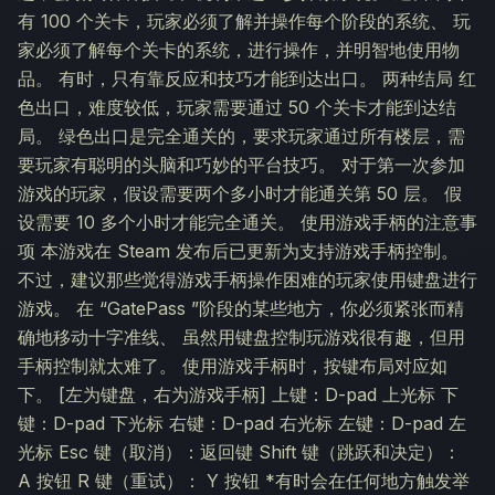
有 100 个关卡，玩家必须了解并操作每个阶段的系统、 玩
家必须了解每个关卡的系统，进行操作，并明智地使用物
品。 有时，只有靠反应和技巧才能到达出口。 两种结局 红
色出口，难度较低，玩家需要通过 50 个关卡才能到达结
局。 绿色出口是完全通关的，要求玩家通过所有楼层，需
要玩家有聪明的头脑和巧妙的平台技巧。 对于第一次参加
游戏的玩家，假设需要两个多小时才能通关第 50 层。 假
设需要 10 多个小时才能完全通关。 使用游戏手柄的注意事
项 本游戏在 Steam 发布后已更新为支持游戏手柄控制。
不过，建议那些觉得游戏手柄操作困难的玩家使用键盘进行
游戏。 在 “GatePass ”阶段的某些地方，你必须紧张而精
确地移动十字准线、 虽然用键盘控制玩游戏很有趣，但用
手柄控制就太难了。 使用游戏手柄时，按键布局对应如
下。 [左为键盘，右为游戏手柄] 上键：D-pad 上光标 下
键：D-pad 下光标 右键：D-pad 右光标 左键：D-pad 左
光标 Esc 键（取消）：返回键 Shift 键（跳跃和决定）：
A 按钮 R 键（重试）： Y 按钮 *有时会在任何地方触发举