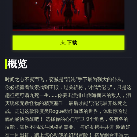
download
下载
概览
时间之心不翼而飞，窃贼是“混沌”手下最为强大的仆从。
你必须循着线索找到王殿，过关斩将，讨伐“混沌”，只是这
趟征程可谓九死一生……你要击溃排山倒海而来的敌人，消
灭统领无数怪物的精英塞壬，最后才能与混沌展开殊死之
战。走进这款轻度类Rogue动作游戏的世界，体验惊险过
瘾的畅快激战吧！ 选择你的心门守卫 9个角色，各有各的
技能，满足不同战斗风格的需要。 与好友携手共进 邀请好
友一同出征，踏上惊心动魄的幻想冒险！ 搭配组合丰富无