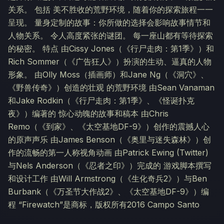
关系。 包括 美不胜收的荒野环境，随着你的探索旅程一一
呈现。 量身定制的故事：你所做的选择会影响故事情节和
人物关系。 令人高度紧张的谜团。 每一座山都有等待探索
的秘密。 特点 由Cissy Jones（《行尸走肉：第1季》）和
Rich Sommer（《广告狂人》）扮演的生动、逼真的人物
形象。 由Olly Moss（插画师）和Jane Ng（《洞穴》、
《野兽传奇》）创造的壮观 的荒野环境 由Sean Vanaman
和Jake Rodkin（《行尸走肉：第1季》、《怪诞扑克
夜》）编著的 惊心动魄的故事和稿本 由Chris
Remo（《到家》、《太空基地DF-9》）创作的震撼人心
的原声声乐 由James Benson（《奥里与迷失森林》）创
作的流畅的第一人称视角动画 由Patrick Ewing (Twitter)
与Nels Anderson（《忍者之印》）完成的 游戏脚本撰写
和设计工作 由Will Armstrong（《生化奇兵2》）与Ben
Burbank（《万圣节大作战2》、《太空基地DF-9》）编
程 “Firewatch”是商标，版权所有2016 Campo Santo