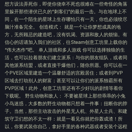
想方设法弄死你，即使你侥幸不死也很难在一些奇怪的角落
里躲开那些潜伏已久的“刺客们”的最后一击。与在地球上不
同，在一个陌生的星球上生存哪怕只有一天，你也必须绞尽
脑汁准备完全。 创造模式： 就是一个让你梦想成真的地
方，无所顾忌的建造吧，没有饥渴、资源和敌人的烦恼。有
信心的话请加入我们的社区，往Steam创意工坊里上载你的
“伟大杰作”吧。 单人游戏和多人游戏 你可以选择独狼的生
活，也可以拉着朋友们建立派系：与你的朋友组队，或者同
其他派系结盟，或者直接干爆他们，随你所愿。你可以在一
个PVE区域里建造一个温馨舒适的宫殿居住；或者到PVP
区域去打劫别人的财富；甚至可以让你们的派系独霸所有
PVP区域！此外，创意工坊里还有不少好玩的剧情等着你
下载呢。 野生动物和敌人： 不要被星球上那些乖乖的小兔
小鸟迷惑，大多数的野生动物都只想着一件事：扭断你的脖
子。当然，那些主动攻击的外星无人机、外星人士兵、和建
筑守卫们想的不太一样：就是一看见你就把你轰成渣！所
以，你要武装你自己，拿好手里的各种武器或者安装个远程