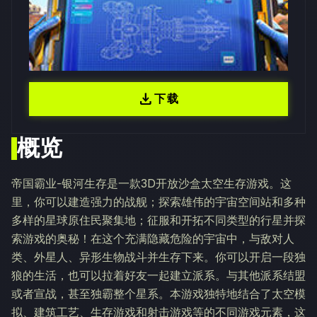
download
下载
概览
帝国霸业-银河生存是一款3D开放沙盒太空生存游戏。这
里，你可以建造强力的战舰；探索雄伟的宇宙空间站和多种
多样的星球原住民聚集地；征服和开拓不同类型的行星并探
索游戏的奥秘！在这个充满隐藏危险的宇宙中，与敌对人
类、外星人、异形生物战斗并生存下来。你可以开启一段独
狼的生活，也可以拉着好友一起建立派系。与其他派系结盟
或者宣战，甚至独霸整个星系。本游戏独特地结合了太空模
拟、建筑工艺、生存游戏和射击游戏等的不同游戏元素，这