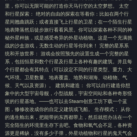
里，你可以无限可能的打造你天马行空的太空梦想。 太空
和行星探索： 绝对的自由的探索在等着你：比如在两个行
星间翘曲跳跃；或者直接飞上行星的卫星；在一个陌生行星
地表降落然后徒步旅行看看风景。你可以探索各种不同的神
秘外星种族，或是感受奇异的外星动植物。这是一个充满挑
战的沙盒游戏，无数生动的行星等你到来！ 完整的星系系
统和开放世界： 游戏会按照预先的设置生成一个完整的星
系，包括恒星和数个行星及行星上各种有趣的建筑。并且每
个行星都会有其特点（可以设定不同的行星类型、重力、大
气环境、卫星数量、地表覆盖、地势和湖海、动植物、气
候、天气以及资源）。 建筑和建造： 你可以自行建造你想
象中的大型宇宙母舰，小型战舰，宇宙空间站和各种奇形怪
状的行星基地。——也可以去Steam创意工坊下载一个蓝
图，修修改改成你的自定义建筑或飞船。 生存模式： 从你
的逃生舱出来，把能带的东西都带上，然后就想办法在一个
完全陌生的环境里生存下去吧。食物和氧气会不足，各种资
源更是稀缺，没有多少子弹，外星动植物和行星的鬼天气会