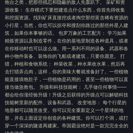
炮台之类，把那些残忍和隐蔽的敌人先轰趴下。 采矿和资
源收集： 生存模式下要想建造点什么东西，你首先得收集
和挖掘资源。找到矿床直接挖或者掏空那些富含稀有资源的
小行星，当然，你也可以掠夺和搜刮你路过的那些外星人建
筑，如果你本事够的话。 包罗万象的工艺配方： 学习如果
精炼资源以及制造零件，在你的基地里制造各种道具，或者
在你移动时也可以这么做。用一系列不同的设备、武器和各
种小物件装备、装饰你的飞船或者建筑，只要你愿意。 打
猎，种植和食物系统： 种菜收菜，种水果收水果，然后再
去打猎弄点肉，这样，你的美味大餐就准备好了。一些植物
能直接填饱肚子，一些植物是药用的，甚至一些植物可以直
接当做急救包。 升级和科技技能树： 几乎做任何事情——
都会给你涨经验升级！升级之后获得的升级点可以解锁科技
技能树里新的配件、设备和武器。 改变地形： 每个行星的
地形都可以随意改变。你可以完全重新定义一个星球的地
形，并在上面设定你创造的各种建筑。你可以打个洞，或打
穿一个深深的隧道再建家。帝国霸业绝对是一款完完全全的