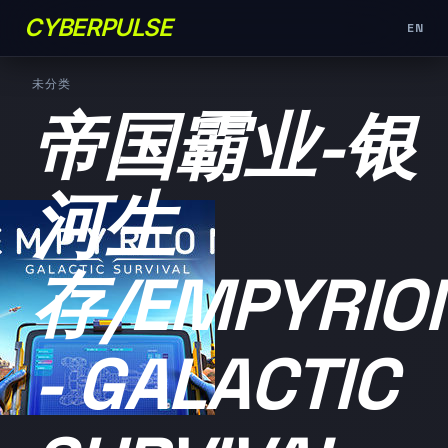
CYBERPULSE
EN
未分类
帝国霸业-银
河生
存/EMPYRIO
- GALACTIC