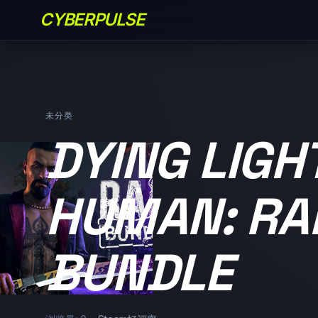
CYBERPULSE
未分类
DYING LIGH
HUMAN: RA
BUNDLE