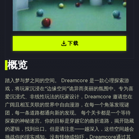
download
下载
概览
踏入梦与梦之间的空间。 Dreamcore 是一款心理探索游
戏，将玩家沉浸在“边缘空间”诡异而美丽的氛围中。专为喜
爱沉浸式、非线性玩法的玩家设计，Dreamcore 邀请您在
广阔且相互关联的世界中自由漫游，在每一个角落发现谜
团，每一条道路都通向新的发现。 每个关卡都是一个等待
探索的神秘迷宫。你的目标是穿越它的曲折道路，揭开隐藏
的逻辑，找到出口。但是请注意——越深入，这些空间越会
挑战你的现实感知。没有怪物或惊吓，Dreamcore通过其