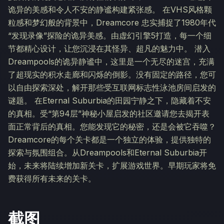
诡异的美感和令人不安的静谧构建紧张感。 在VHS风格颗
粒感和梦幻般的背景中，Dreamcore 忠实捕捉了1980年代
“发现录像”探险的诡异美感。由虚幻引擎5打造，每一个细
节都精心设计，让您沉浸在其怪异、超凡的魅力中。 潜入
Dreampools的诡异静谧中，这里是一个无尽的迷宫，充满
了超现实的积水走廊和闪烁的倒影。没有固定的路径，您可
以自由探索深处，解开那些受互联网标志性泳池房间启发的
谜题。 在Eternal Suburbia的田园宁静之下，隐藏着不安
的真相。受“第94层”神秘小屋启发的社区邀请您去揭开表
面正常背后的真相。您能发现它的秘密，还是会被它吞噬？
Dreamcore的每个关卡都是一个独立的体验，提供独特的
探索与氛围组合。从Dreampools和Eternal Suburbia开
始，未来将陆续增加新关卡，扩展游戏世界。早期玩家将免
费获得所有未来的关卡。
截图