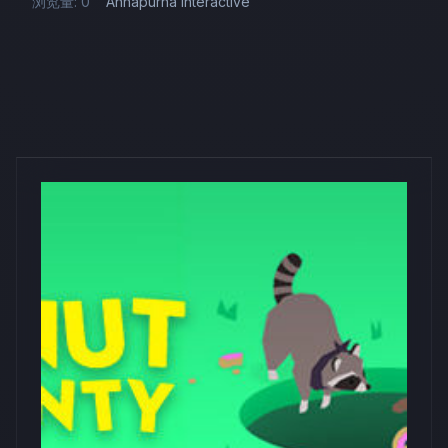
浏览量: 0
Annapurna Interactive