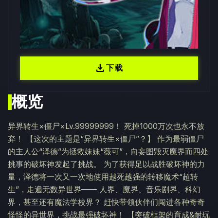
download
下载
概览
异界转生×僵尸×Lv.99999999！ 死掉1000万次也永不放
弃！ 【这次的主题是“异界转生×僵尸”？】 作为最弱僵尸
的主人公“泽德”为拯救妹妹“薇可”，向妄图毁灭魔界而四处
挑事的破坏神发起了挑战。 为了获得足以战胜破坏神的力
量，泽德将一次又一次地使用越死越强的转移魔术“超转
生”，走遍无数异世界—— 人界、魔界、音乐剧界、科幻
界，甚至还有魔法学校界？ 赶快带领伙伴们闯进各种奇奇
怪怪的异世界，挑战最强破坏神！ 【突破框架的育成&耐玩