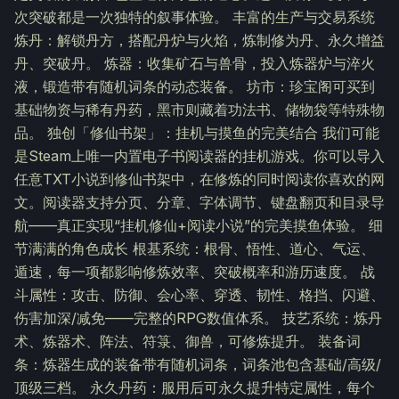
次突破都是一次独特的叙事体验。 丰富的生产与交易系统
炼丹：解锁丹方，搭配丹炉与火焰，炼制修为丹、永久增益
丹、突破丹。 炼器：收集矿石与兽骨，投入炼器炉与淬火
液，锻造带有随机词条的动态装备。 坊市：珍宝阁可买到
基础物资与稀有丹药，黑市则藏着功法书、储物袋等特殊物
品。 独创「修仙书架」：挂机与摸鱼的完美结合 我们可能
是Steam上唯一内置电子书阅读器的挂机游戏。你可以导入
任意TXT小说到修仙书架中，在修炼的同时阅读你喜欢的网
文。阅读器支持分页、分章、字体调节、键盘翻页和目录导
航——真正实现“挂机修仙+阅读小说”的完美摸鱼体验。 细
节满满的角色成长 根基系统：根骨、悟性、道心、气运、
遁速，每一项都影响修炼效率、突破概率和游历速度。 战
斗属性：攻击、防御、会心率、穿透、韧性、格挡、闪避、
伤害加深/减免——完整的RPG数值体系。 技艺系统：炼丹
术、炼器术、阵法、符箓、御兽，可修炼提升。 装备词
条：炼器生成的装备带有随机词条，词条池包含基础/高级/
顶级三档。 永久丹药：服用后可永久提升特定属性，每个