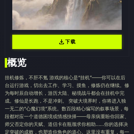
download
下载
概览
挂机修炼，不肝不氪 游戏的核心是“挂机”——你可以在后
台运行游戏，切出去工作、学习、摸鱼，修炼仍在继续。修
为每时辰自动增长，游历大陆、秘境战斗都会在挂机中完
成。修仙是长跑，不是冲刺。 突破大境界时，你将进入独
一无二的“心魔幻境”系统。数百段精心编写的叙事场景，每
段都对应一个道德困境或情感抉择——母亲病重盼你回家、
师父否定你的天赋、道侣卡在瓶颈求你相助……你的选择决
定突破的成败，也塑造你角色的道心。这里没有重复，每一