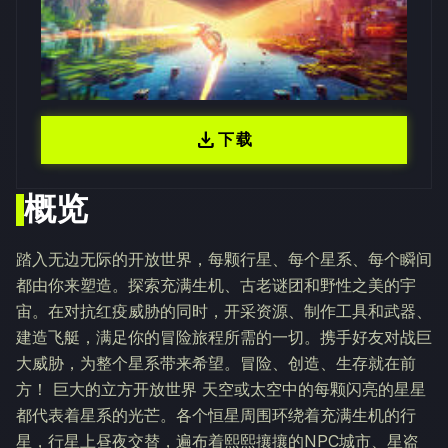
download
下载
概览
踏入无边无际的开放世界，每颗行星、每个星系、每个瞬间
都由你来塑造。探索充满生机、古老谜团和野性之美的宇
宙。在对抗红疫威胁的同时，开采资源、制作工具和武器、
建造飞艇，满足你的冒险旅程所需的一切。携手好友对战巨
大威胁，为整个星系带来希望。冒险、创造、生存就在前
方！ 巨大的立方开放世界 天空或太空中的每颗闪亮的星星
都代表着星系的光芒。各个恒星周围环绕着充满生机的行
星，行星上昼夜交替，遍布着熙熙攘攘的NPC城市、星盗