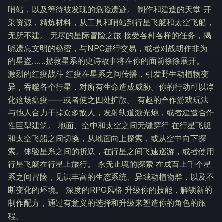
哨站，以及等待被发现的危险遗迹。 制作和建造的天堂 开
采资源，精炼材料，从工具和哨站到行星飞艇和太空飞船，
无所不建。 无尽的星际冒险之旅 接受各种各样的任务，揭
晓遗忘文明的秘密，与NPC进行交易，或者对战胡作非为
的星盗……拯救星系的史诗故事将在你的面前徐徐展开。
激烈的红疫战斗 红疫在星系之间传播，引发野生动植物变
异，吞噬各个行星，对所有生命造成威胁。你的行动可以净
化这场瘟疫——或者使之四处扩散。 有趣的合作游戏玩法
与他人合力干掉众多敌人，发射轨道激光炮，或者建造合作
性巨型建筑。 地面、空中和太空之间无缝穿行 在行星飞艇
和太空飞船之间切换，从地面向上探索，或从空中向下探
索。体验星系之间的折跃，在行星之间飞速巡游，或者使用
行星飞艇在行星上旅行。 永无止境的探索 在成百上千个星
系之间冒险，见识丰富的生态系统、异域动植物群，以及不
断变化的环境。 深度的RPG风格 升级你的技能，解锁新的
制作配方，通过有意义的选择和升级来塑造你的角色的旅
程。