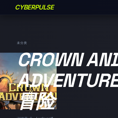
CYBERPULSE
未分类
CROWN AN
ADVENTUR
冒险