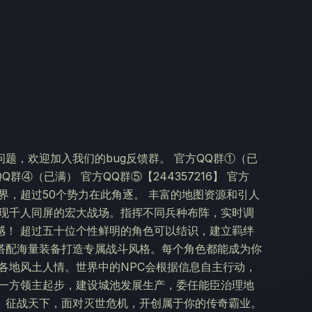
题，欢迎加入我们的bug反馈群。 官方QQ群①（已
群④（已满） 官方QQ群⑤【244357216】 官方
的世界，超过50个势力在此角逐。 丰富的地图资源和引人
呈现千人同屏的宏大战场。指挥不同兵种布阵，实时调
感！ 超过五十位个性鲜明的角色可以结识，建立羁绊
搭配海量装备打造专属战斗风格。每个角色都能成为你
各地风土人情。世界中的NPC会根据信息自主行动，
从一方领主起步，建设城池发展生产，委任能臣治理地
、征战天下，面对灭世危机，开创属于你的传奇霸业。