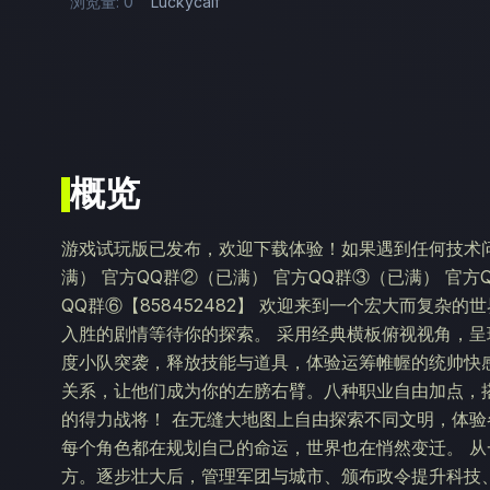
浏览量: 0
Luckycalf
概览
游戏试玩版已发布，欢迎下载体验！如果遇到任何技术问
满） 官方QQ群②（已满） 官方QQ群③（已满） 官方QQ
QQ群⑥【858452482】 欢迎来到一个宏大而复杂
入胜的剧情等待你的探索。 采用经典横板俯视视角，
度小队突袭，释放技能与道具，体验运筹帷幄的统帅快
关系，让他们成为你的左膀右臂。八种职业自由加点，
的得力战将！ 在无缝大地图上自由探索不同文明，体验
每个角色都在规划自己的命运，世界也在悄然变迁。 
方。逐步壮大后，管理军团与城市、颁布政令提升科技