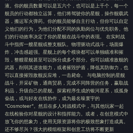
液。你的舰员数量可以是五六个，也可以是上千个，每一个
舰员的行动都独立运算，他们将驾驶你的星舰，操作舰载武
器，搬运军火弹药。你的舰员能够自主行动，但你可以自定
义他们的行为，为他们分配不同的执勤岗位与优先职务。他
们的行动效率决定了你的星舰在战斗中的表现。 在实时战
斗中指挥一艘星舰或整支舰队。物理驱动式战斗，场面爆
炸，冲击感超强。星舰上的每个模块都可以单独瞄准和摧
毁，整艘星舰甚至可以拆分成多个部分。你可以瞄准敌舰的
武器，削弱其进攻能力，或者摧毁护盾，降低其防御力，也
可以直接摧毁敌舰反应堆，一击毙命。 与电脑控制的星舰
战斗，开采矿物，通商贸易，完成不同阵营的任务，赢取战
利品，升级自己的星舰。探索程序生成的银河星系，或孤身
奋战，或与好友在线协作，成为最名噪寰宇的
“Cosmoteer”。然后在多人对战模式中，与其他玩家一起
在线检验你对星舰的设计和指挥能力。或者，在创意模式中
放飞你的想象力，使用无限资源将你的极致想象打造成真。
还不够尽兴？强大的模组框架和创意工坊将不断更新