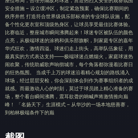
座位布局，合理分隔敌对球迷，营造热烈又安全的观赛氛围
安全措施 – 设立缓冲区，制定紧急预案，确保比赛期间的
秩序井然 打造符合世界级俱乐部标准的专业球队设施，配
备个性化更衣室和顶级热身区，让球员享受最佳比赛体验。
比赛临近，整座城市瞬间沸腾起来！球迷专区被队伍的颜色
点亮，从极端球迷的涂鸦和俱乐部旗帜，到家庭专区的嘉年
华式狂欢，激情四溢。球迷们走上街头，高举队伍象征，用
最真实的方式表达支持——极端球迷点燃烟火，家庭球迷热
闹欢聚，传统助威歌声响彻城市，每个角落都弥漫着比赛日
的狂热氛围。 当成千上万的球迷沿着精心规划的路线涌入
球场，经过层层安检，你会深刻体会到作为赛事组织者的成
就感。而最激动人心的时刻，莫过于球员踏上精心准备的赛
场，整个看台瞬间沸腾，震耳欲聋的呐喊声将激情推向巅
峰！ 「名扬天下」生涯模式 – 从华沙的一场本地慈善赛，
到柏林极端条件下的巅
截图