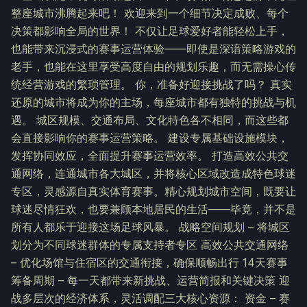
整座城市沸腾起来吧！ 欢迎来到一个细节决定成败、每个
决策都影响全局的世界！ 不仅让足球爱好者能轻松上手，
也能带来沉浸式的赛事运营体验——即使是深谙策略游戏的
老手，也能在这里享受高度自由的规划乐趣，而无需操心传
统经营游戏的繁琐管理。 你，准备好迎接挑战了吗？ 真实
还原的城市将成为你的主场，每座城市都有独特的挑战与机
遇。 城区规模、交通布局、文化特色各不相同，而这些都
会直接影响你的赛事运营策略。 建设专属基础设施模块，
发挥协同效应，全面提升赛事运营效率。 打造高效公共交
通网络，连通城市各大城区，并将核心区域改造成特色球迷
专区，灵感源自真实体育赛事。精心规划城市空间，既要让
球迷尽情狂欢，也要兼顾本地居民的生活——毕竟，并不是
所有人都乐于迎接这场足球风暴。 战略空间规划 – 将城区
划分为不同球迷群体的专属支持者专区 高效公共交通网络
– 优化场馆与住宿区的交通衔接，确保顺畅出行 14天赛事
筹备周期 – 每一天都带来新挑战、运营简报和关键决策 迎
战多层次的经济体系，灵活调配三大核心资源： 资金 – 赛