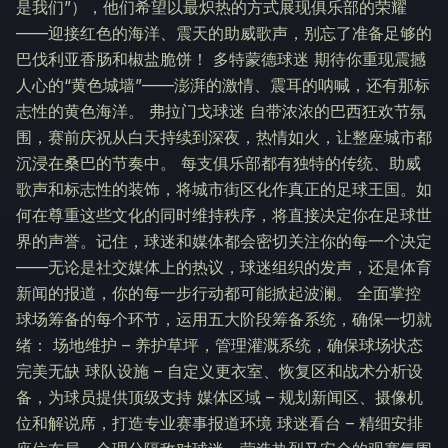
是我们”），他们希望以最炽热的方式展现俱乐部的荣耀
——迎接红色的海洋、震天的助威歌声，别忘了准备足够的
巴伐利亚香肠和椒盐脆饼！ 多特蒙德球迷 期待你重现震撼
人心的“黄色城墙”——澎湃的激情、震耳的呐喊，还有那标
志性的黄色海洋。 弗拉门戈球迷 自带浓浓的巴西狂欢节氛
围，赛前庆祝从白天持续到深夜，热情如火，让整座城市都
沉浸在桑巴的节奏中。 每支俱乐部都有独特的传统、助威
歌声和标志性的装饰，将城市街区化作真正的足球王国。如
何在尊重这些文化的同时维持秩序，将直接决定你在足球世
界的声誉。记住，球迷和媒体都会密切关注你的每一个决定
——无论是社交媒体上的热议，球迷组织的发声，还是体育
新闻的报道，你的每一步行动都可能掀起波澜。 全面掌控
球场筹备的每个环节，运用五大阶段筹备系统，确保一切就
绪： 场地维护 – 养护草坪，管理灌溉系统，确保球场状态
完美无缺 球队设施 – 自定义更衣室、恢复区和战术分析设
备，为球员提供顶级支持 媒体区域 – 规划新闻区、摄像机
位和解说席，打造专业赛事报道环境 球迷看台 – 精细安排