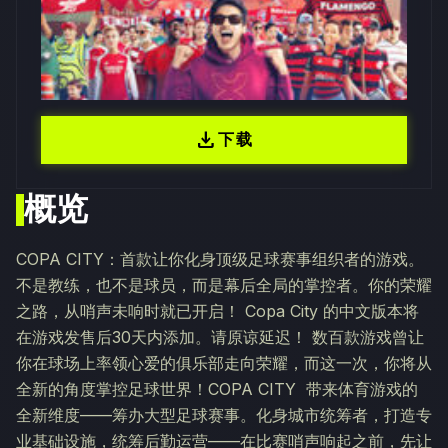
download
下载
概览
COPA CITY：首款让你化身顶级足球赛事组织者的游戏。
不是教练，也不是球员，而是幕后全局的掌控者。你的荣耀
之路，从哨声未响时就已开启！ Copa City 的中文版本将
在游戏发售后30天内添加。请原谅延迟！ 数百款游戏曾让
你在球场上率领心爱的俱乐部走向荣耀，而这一次，你将从
全新的角度掌控足球世界！COPA CITY 带来体育游戏的
全新维度——筹办大型足球赛事。化身城市统筹者，打造专
业基础设施，统筹后勤运营——在比赛哨声响起之前，先让