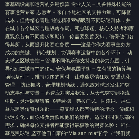
事基础设施和运营的关键预算 专业人员 – 具备特殊技能的
赛事运营专家 志愿者 – 来自本地社区的支持力量，可降低
成本，但需精心管理 通过精准营销吸引不同球迷群体，并
在城市各个城区合理战略布局。死忠球迷、核心支持者和家
庭观众各有不同需求和期待，你需要妥善安排，确保他们各
得其所，从而提升比赛准备度 ——这是你作为赛事主办方
成功的关键。 精心规划，协调赛事运营中的各个环节： 动
态球迷区域管控 – 管理不同俱乐部支持者的势力范围，引
导他们在城市中的移动 安保与氛围平衡 – 在有限的预算与
场地条件下，维持秩序的同时，让球迷尽情狂欢 交通优化
管理 – 防止拥堵，合理规划动线，避免敌对球迷发生冲突
动态事件与变量 – 迅速应对突发状况，从天气突变到物流
中断，灵活调整策略 多特蒙德、弗拉门戈、阿森纳、拜仁
慕尼黑等传奇俱乐部——每支球队都有独特的理念、传统和
球迷文化，而你将负责照顾他们的球迷。适应不同俱乐部的
需求，确保每位支持者都能获得最极致的观赛体验： 拜仁
慕尼黑球迷 坚守他们自豪的“Mia san mia”哲学（“我们就