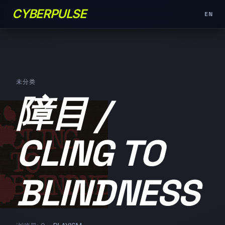
CYBERPULSE
EN
未分类
障目 /
CLING TO
BLINDNESS