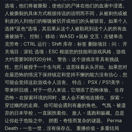
选项，他们将被撕裂，使他们的尸体在他们的血液中浸透。
人被撕裂的具体方式根据传说的说明而不同，从被刺伤或被
剥皮的人到他们的喉咙被切开或他们的头被斩首。如果个人
选择“蓝色”选项，其后果从这个人被勒死到这个人的所有血
液被抽干。 控制： 移动：WASD +鼠标 交互：左键单击
克劳奇：CTRL 运行：Shift 库存：标签 删除项目：问： 开
关项目：滚轮 选项：ESC 根据您的技能和游戏风格，游戏
大约需要90到120分钟。 警告：这个游戏非常具有挑战
性。您只被授予一个生与死，这意味着从头开始。如果您对
在最恐怖的情况下保持镇定和坚持不懈的能力没有信心，您
可能会觉得这款游戏令人沮丧。 特点： PSX / PS1美学：
带来怀旧感，对于一些人来说，它增添了恐怖体验。 生存
恐怖 - 在探索环境的同时，敌人会不断地追捕你。 探索 -
穿过幽闭的走廊。 你可能会遇到有趣的角色。 气氛 - 被遗
弃的日本学校，一直困扰着你。 敌人 - 逃跑和躲藏。总是
让你处于危险之中。 拼图 - 奇怪而复杂的谜题。 Perma
Death - 一生一世，没有保存点。 重播价值 - 多重结局