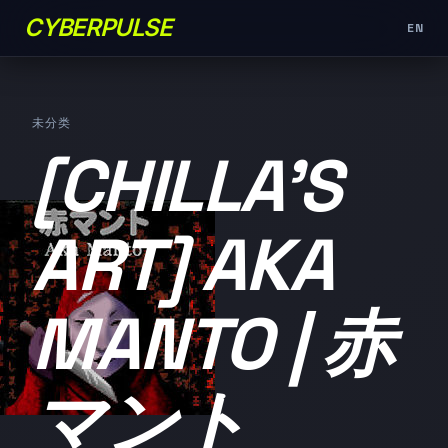
CYBERPULSE
EN
未分类
[CHILLA'S
ART] AKA
MANTO | 赤
マント