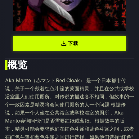
download
下载
概览
Aka Manto（赤マントRed Cloak） 是一个日本都市传
说，关于一个戴着红色斗篷的蒙面精灵，并且在公共或学校
浴室里人们使用厕所。对传说的描述各不相同，但故事的一
个一致因素是精灵将会问使用厕所的人一个问题 根据传
说，如果一个人坐在公共浴室或学校浴室的厕所，Aka
Manto会询问他们是否需要红纸或蓝纸。根据故事的版
本，精灵可能会要求他们在红色斗篷和蓝色斗篷之间，或者
在红色斗篷和蓝色斗篷之间进行选择。如果他们选择“红色”