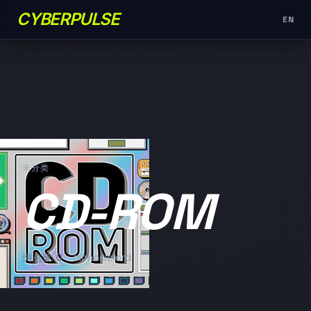
CYBERPULSE
EN
未分类
CD-ROM
浏览量: 0
monoclelord