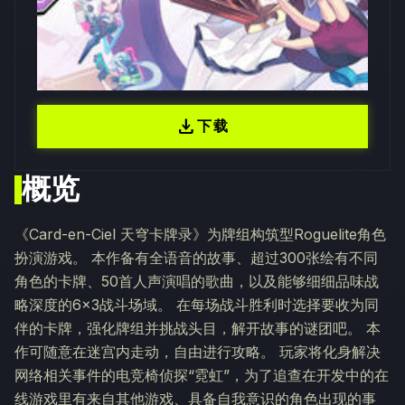
download
下载
概览
《Card-en-Ciel 天穹卡牌录》为牌组构筑型Roguelite角色
扮演游戏。 本作备有全语音的故事、超过300张绘有不同
角色的卡牌、50首人声演唱的歌曲，以及能够细细品味战
略深度的6×3战斗场域。 在每场战斗胜利时选择要收为同
伴的卡牌，强化牌组并挑战头目，解开故事的谜团吧。 本
作可随意在迷宫内走动，自由进行攻略。 玩家将化身解决
网络相关事件的电竞椅侦探“霓虹”，为了追查在开发中的在
线游戏里有来自其他游戏、具备自我意识的角色出现的事