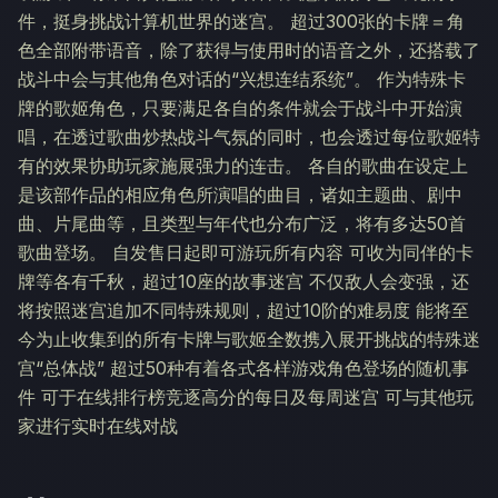
件，挺身挑战计算机世界的迷宫。 超过300张的卡牌＝角
色全部附带语音，除了获得与使用时的语音之外，还搭载了
战斗中会与其他角色对话的“兴想连结系统”。 作为特殊卡
牌的歌姬角色，只要满足各自的条件就会于战斗中开始演
唱，在透过歌曲炒热战斗气氛的同时，也会透过每位歌姬特
有的效果协助玩家施展强力的连击。 各自的歌曲在设定上
是该部作品的相应角色所演唱的曲目，诸如主题曲、剧中
曲、片尾曲等，且类型与年代也分布广泛，将有多达50首
歌曲登场。 自发售日起即可游玩所有内容 可收为同伴的卡
牌等各有千秋，超过10座的故事迷宫 不仅敌人会变强，还
将按照迷宫追加不同特殊规则，超过10阶的难易度 能将至
今为止收集到的所有卡牌与歌姬全数携入展开挑战的特殊迷
宫“总体战” 超过50种有着各式各样游戏角色登场的随机事
件 可于在线排行榜竞逐高分的每日及每周迷宫 可与其他玩
家进行实时在线对战