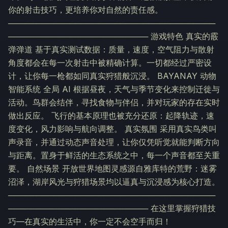
你的射击技巧，更培养你对自然的责任感。
─────────────────────────────────────
───────────────────────── 游戏特色 真实的霰
弹弹道 基于真实测试数据：质量，速度，空气阻力与散射
角度都会在每一次射击中被精确计算。一切都经过严密设
计，让你每一枪都如同真实狩猎般沉浸。 BAYANAY 动物
智能系统 全局 AI 根据昼夜，天气与季节变化来控制迁徙与
活动。鸟群会结伴，寻找食物与伴侣，并对玩家的存在实时
做出反应。 飞行的基本原理也被充分还原：起降轨迹，速
度变化，风力影响与航向调整。 真实氛围 采用真实鸟类叫
声录音，并通过动态声音处理，让你仅凭听觉就能判断方向
与距离。置身于鲜活的生态系统之中，每一个声音都至关重
要。 自然场景 开放世界地图灵感源自雅库特的荒野：迷雾
沼泽，湖岸风光与狩猎场景均以逼真与沉浸感为核心打造。
─────────────────────────────────────
───────────────────────── 在这里掌握狩猎技
巧—在真实的生活中，你一定不会空手而归！