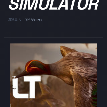
SIMULATOR
浏览量: 0
Ykt Games