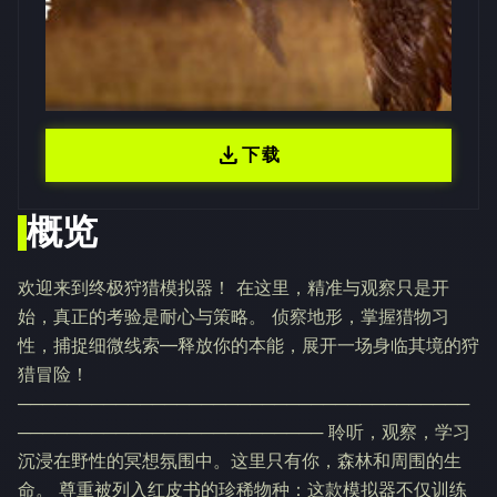
download
下载
概览
欢迎来到终极狩猎模拟器！ 在这里，精准与观察只是开
始，真正的考验是耐心与策略。 侦察地形，掌握猎物习
性，捕捉细微线索—释放你的本能，展开一场身临其境的狩
猎冒险！
─────────────────────────────────────
───────────────────────── 聆听，观察，学习
沉浸在野性的冥想氛围中。这里只有你，森林和周围的生
命。 尊重被列入红皮书的珍稀物种：这款模拟器不仅训练